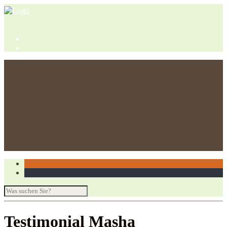
Für Unternehmen
Für Privatpersonen
Yoga Retreat in Brandenburg
Certificates / Zertifikate
Testimonial Masha